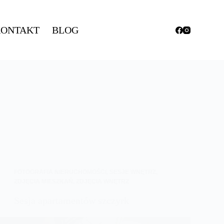
ONTAKT
BLOG
FOTOGRAFIA NIERUCHOMOŚCI
,
SESJE WNĘTRZ
,
ZDJĘCIA MIESZKAŃ
,
ZDJĘCIA WNĘTRZ
Sesja apartamentów szczyrk