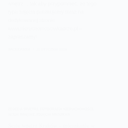
wnętrz… tak aby przypomnieć, że tego
typu zdjęcia publikujemy teraz na
dedykowanej stronie
www.nieruchomosciwkadrze.pl –
zapraszamy!
JACEKANNA
31 STYCZNIA 2026
ZDJĘCIA WNĘTRZ
,
FOTOGRAFIA NIERUCHOMOŚCI
,
SESJE WNĘTRZ
,
ZDJĘCIA MIESZKAŃ
Sesje wnętrz Kraków – mieszkanie w