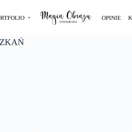
ORTFOLIO
OPINIE
K
SZKAŃ
FOTOGRAFIA NIERUCHOMOŚCI
,
SESJE WNĘTRZ
,
ZDJĘCIA MIESZKAŃ
,
ZDJĘCIA PRODUKTOWE
,
ZDJĘCIA WNĘTRZ
Fotograf mebli bielsko – sztuka
pokazania designu w najlepszym