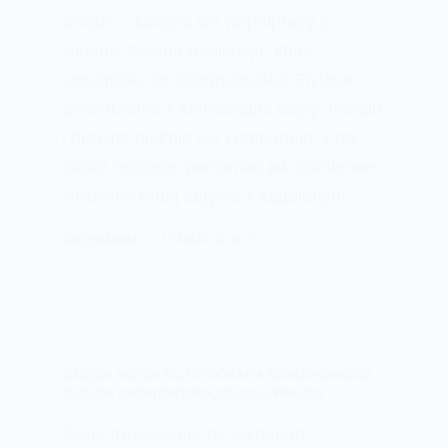
wnętrz – kolejna we współpracy z
Niuans. Piękna realizacja, którą
wspaniale się fotografowało! Stylowe
przestrzenie z elementami cegły, metalu
i drewna pięknie się komponują. Przy
okazji możecie porównać jak odmienne
wrażenie robią zdjęcia z zapalonym…
JACEKANNA
15 MARCA 2025
ZDJĘCIA MIESZKAŃ
,
FOTOGRAFIA NIERUCHOMOŚCI
,
ZDJĘCIA ARCHITEKTURY
,
ZDJĘCIA WNĘTRZ
Sesje mieszkania na wynajem