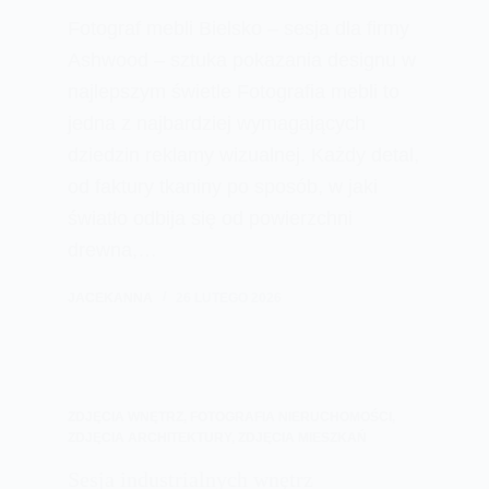
Fotograf mebli Bielsko – sesja dla firmy
Ashwood – sztuka pokazania designu w
najlepszym świetle Fotografia mebli to
jedna z najbardziej wymagających
dziedzin reklamy wizualnej. Każdy detal,
od faktury tkaniny po sposób, w jaki
światło odbija się od powierzchni
drewna,…
JACEKANNA
26 LUTEGO 2026
ZDJĘCIA WNĘTRZ
,
FOTOGRAFIA NIERUCHOMOŚCI
,
ZDJĘCIA ARCHITEKTURY
,
ZDJĘCIA MIESZKAŃ
Sesja industrialnych wnętrz