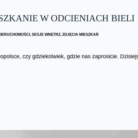
SZKANIE W ODCIENIACH BIELI
NIERUCHOMOŚCI
,
SESJE WNĘTRZ
,
ZDJĘCIA MIESZKAŃ
ałopolsce, czy gdziekolwiek, gdzie nas zaprosicie. Dzisi