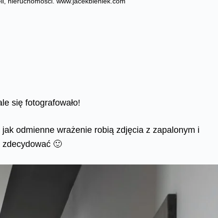
teli, nieruchomosci. www.jacekbieniek.com
ale się fotografowało!
 jak odmienne wrażenie robią zdjęcia z zapalonym i
ię zdecydować 🙂