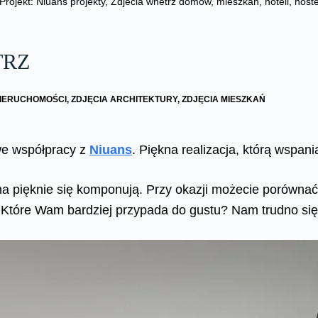
Projekt: Niuans projekty, Zdjecia wnetrz domow, mieszkan, hoteli, hos
TRZ
NIERUCHOMOŚCI
,
ZDJĘCIA ARCHITEKTURY
,
ZDJĘCIA MIESZKAŃ
 we współpracy z
Niuans
. Piękna realizacja, którą wspani
na pięknie się komponują. Przy okazji możecie porównać
ki. Które Wam bardziej przypada do gustu? Nam trudno s