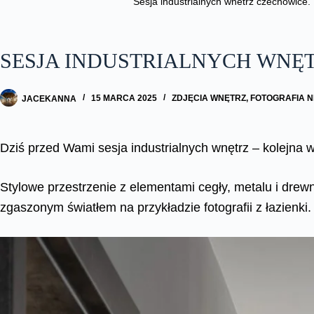
Sesja industrialnych wnetrz czechowice. 
SESJA INDUSTRIALNYCH WNĘ
JACEKANNA
15 MARCA 2025
ZDJĘCIA WNĘTRZ
,
FOTOGRAFIA 
Dziś przed Wami sesja industrialnych wnętrz – kolejna
Stylowe przestrzenie z elementami cegły, metalu i drew
zgaszonym światłem na przykładzie fotografii z łazien