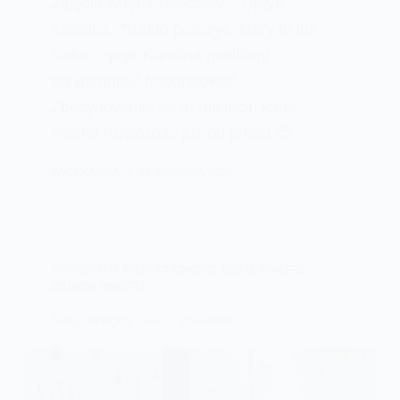
Zdjęcia wnętrz Skoczów – Optyk
Karolina. Trudno policzyć, który to już
Salon Optyk Karolina mieliśmy
przyjemność fotografować.
Zdecydowanie są to miejsca, które
mozna rozpoznać już od progu 🙂
JACEKANNA
15 SIERPNIA 2025
FOTOGRAFIA NIERUCHOMOŚCI
,
SESJE WNĘTRZ
,
ZDJĘCIA WNĘTRZ
Sesje wnętrz biur – gwarant