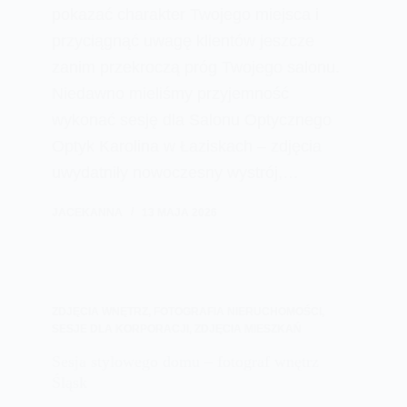
pokazać charakter Twojego miejsca i
przyciągnąć uwagę klientów jeszcze
zanim przekroczą próg Twojego salonu.
Niedawno mieliśmy przyjemność
wykonać sesję dla Salonu Optycznego
Optyk Karolina w Łaziskach – zdjęcia
uwydatniły nowoczesny wystrój,…
JACEKANNA
13 MAJA 2026
ZDJĘCIA WNĘTRZ
,
FOTOGRAFIA NIERUCHOMOŚCI
,
SESJE DLA KORPORACJI
,
ZDJĘCIA MIESZKAŃ
Sesja stylowego domu – fotograf wnętrz
Śląsk