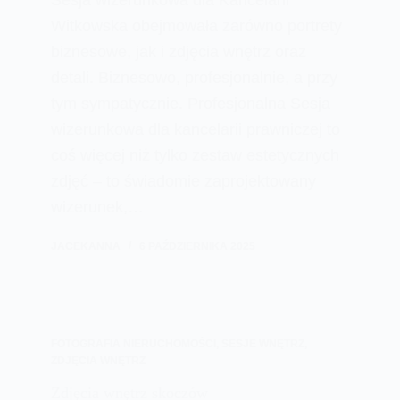
Sesja wizerunkowa dla Kancelarii
Witkowska obejmowała zarówno portrety
biznesowe, jak i zdjęcia wnętrz oraz
detali. Biznesowo, profesjonalnie, a przy
tym sympatycznie. Profesjonalna Sesja
wizerunkowa dla kancelarii prawniczej to
coś więcej niż tylko zestaw estetycznych
zdjęć – to świadomie zaprojektowany
wizerunek,…
JACEKANNA
6 PAŹDZIERNIKA 2025
FOTOGRAFIA NIERUCHOMOŚCI
,
SESJE WNĘTRZ
,
ZDJĘCIA WNĘTRZ
Zdjęcia wnętrz skoczów