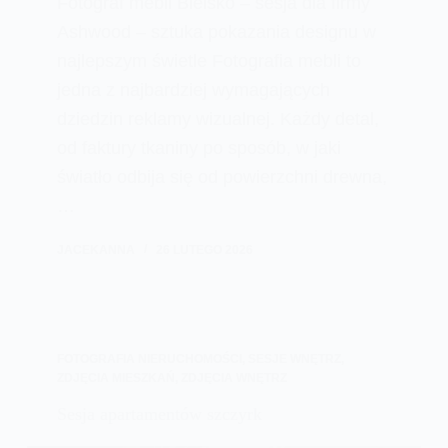
Fotograf mebli Bielsko – sesja dla firmy
Ashwood – sztuka pokazania designu w
najlepszym świetle Fotografia mebli to
jedna z najbardziej wymagających
dziedzin reklamy wizualnej. Każdy detal,
od faktury tkaniny po sposób, w jaki
światło odbija się od powierzchni drewna,
…
JACEKANNA
26 LUTEGO 2026
FOTOGRAFIA NIERUCHOMOŚCI
,
SESJE WNĘTRZ
,
ZDJĘCIA MIESZKAŃ
,
ZDJĘCIA WNĘTRZ
Sesja apartamentów szczyrk