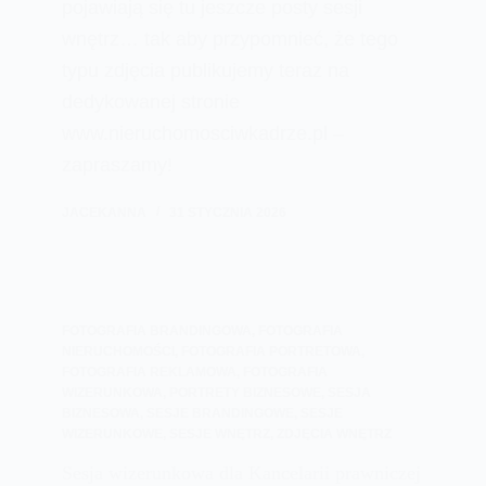
pojawiają się tu jeszcze posty sesji
wnętrz… tak aby przypomnieć, że tego
typu zdjęcia publikujemy teraz na
dedykowanej stronie
www.nieruchomosciwkadrze.pl –
zapraszamy!
JACEKANNA
31 STYCZNIA 2026
FOTOGRAFIA BRANDINGOWA
,
FOTOGRAFIA
NIERUCHOMOŚCI
,
FOTOGRAFIA PORTRETOWA
,
FOTOGRAFIA REKLAMOWA
,
FOTOGRAFIA
WIZERUNKOWA
,
PORTRETY BIZNESOWE
,
SESJA
BIZNESOWA
,
SESJE BRANDINGOWE
,
SESJE
WIZERUNKOWE
,
SESJE WNĘTRZ
,
ZDJĘCIA WNĘTRZ
Sesja wizerunkowa dla Kancelarii prawniczej