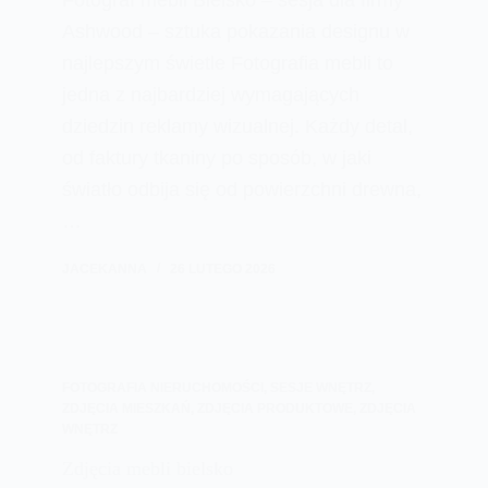
Fotograf mebli Bielsko – sesja dla firmy
Ashwood – sztuka pokazania designu w
najlepszym świetle Fotografia mebli to
jedna z najbardziej wymagających
dziedzin reklamy wizualnej. Każdy detal,
od faktury tkaniny po sposób, w jaki
światło odbija się od powierzchni drewna,
…
JACEKANNA
26 LUTEGO 2026
FOTOGRAFIA NIERUCHOMOŚCI
,
SESJE WNĘTRZ
,
ZDJĘCIA MIESZKAŃ
,
ZDJĘCIA PRODUKTOWE
,
ZDJĘCIA
WNĘTRZ
Zdjęcia mebli bielsko