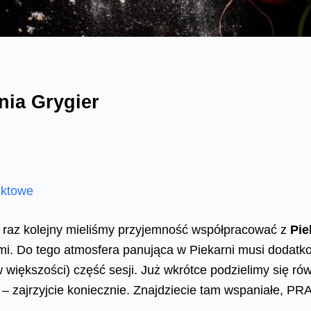
nia Grygier
uktowe
o raz kolejny mieliśmy przyjemność współpracować z
Pie
mi. Do tego atmosfera panująca w Piekarni musi dodatko
 większości) część sesji. Już wkrótce podzielimy się ró
 – zajrzyjcie koniecznie. Znajdziecie tam wspaniałe, 