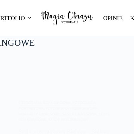
ORTFOLIO
OPINIE
K
DINGOWE
FOTOGRAFIA BRANDINGOWA
,
FOTOGRAFIA
PORTRETOWA
,
FOTOGRAFIA WIZERUNKOWA
,
PORTRETY BIZNESOWE
,
SESJA BIZNESOWA
,
SESJE
BRANDINGOWE
,
SESJE WIZERUNKOWE
Sesja wizerunkowa Bielsko – Balance