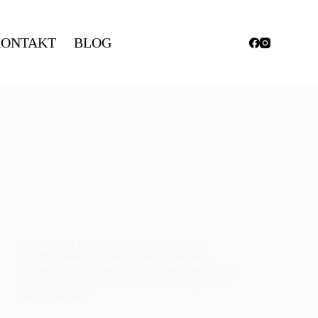
ONTAKT
BLOG
FOTOGRAFIA BRANDINGOWA
,
FOTOGRAFIA
PORTRETOWA
,
FOTOGRAFIA WIZERUNKOWA
,
PORTRETY BIZNESOWE
,
SESJA BIZNESOWA
,
SESJE
BRANDINGOWE
,
SESJE DLA KORPORACJI
,
SESJE
WIZERUNKOWE