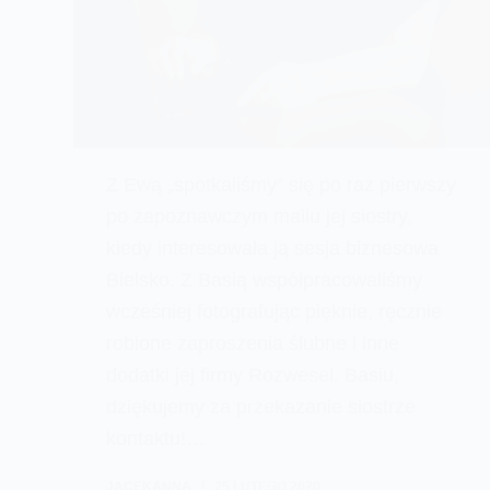
Z Ewą „spotkaliśmy” się po raz pierwszy
po zapoznawczym mailu jej siostry,
kiedy interesowała ją sesja biznesowa
Bielsko. Z Basią współpracowaliśmy
wcześniej fotografując pięknie, ręcznie
robione zaproszenia ślubne i inne
dodatki jej firmy Rozwesel. Basiu,
dziękujemy za przekazanie siostrze
kontaktu!…
JACEKANNA
25 LUTEGO 2020