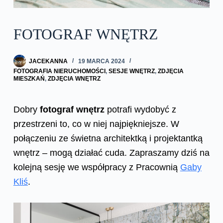
FOTOGRAF WNĘTRZ
JACEKANNA
19 MARCA 2024
FOTOGRAFIA NIERUCHOMOŚCI
,
SESJE WNĘTRZ
,
ZDJĘCIA
MIESZKAŃ
,
ZDJĘCIA WNĘTRZ
Dobry
fotograf wnętrz
potrafi wydobyć z
przestrzeni to, co w niej najpiękniejsze. W
połączeniu ze świetna architektką i projektantką
wnętrz – mogą działać cuda. Zapraszamy dziś na
kolejną sesję we współpracy z Pracownią
Gaby
Kliś
.