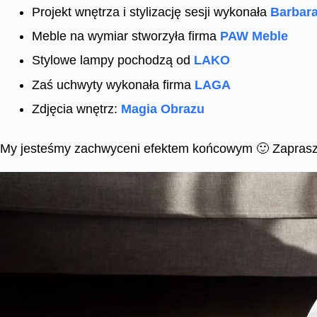
Projekt wnętrza i stylizację sesji wykonała
Barbara
Meble na wymiar stworzyła firma
PAW Meble
Stylowe lampy pochodzą od
LAKO
Zaś uchwyty wykonała firma
LAGA
Zdjęcia wnętrz:
Magia Obrazu
My jesteśmy zachwyceni efektem końcowym 🙂 Zaprasz