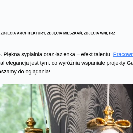
,
ZDJĘCIA ARCHITEKTURY
,
ZDJĘCIA MIESZKAŃ
,
ZDJĘCIA WNĘTRZ
o
. Piękna sypialnia oraz łazienka – efekt talentu
Pracowni
adal elegancja jest tym, co wyróżnia wspaniałe projekty G
aszamy do oglądania!