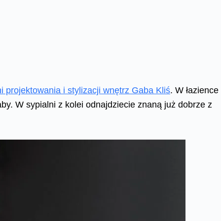
 projektowania i stylizacji wnętrz Gaba Kliś
. W łazience
aby. W sypialni z kolei odnajdziecie znaną już dobrze z