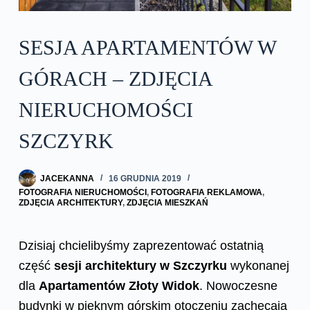
SESJA APARTAMENTÓW W
GÓRACH – ZDJĘCIA
NIERUCHOMOŚCI
SZCZYRK
JACEKANNA
16 GRUDNIA 2019
FOTOGRAFIA NIERUCHOMOŚCI
,
FOTOGRAFIA REKLAMOWA
,
ZDJĘCIA ARCHITEKTURY
,
ZDJĘCIA MIESZKAŃ
Dzisiaj chcielibyśmy zaprezentować ostatnią
część
sesji architektury w Szczyrku
wykonanej
dla
Apartamentów Złoty Widok
. Nowoczesne
budynki w pięknym górskim otoczeniu zachęcają