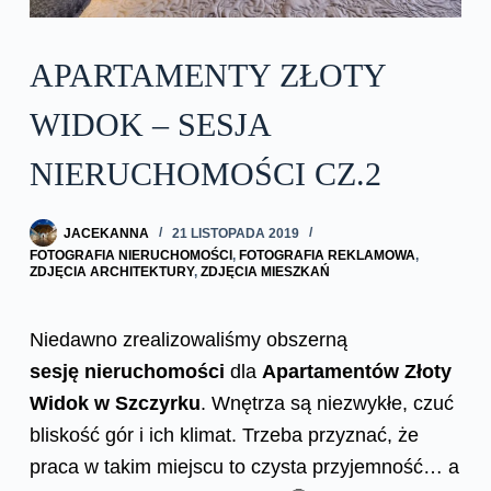
APARTAMENTY ZŁOTY
WIDOK – SESJA
NIERUCHOMOŚCI CZ.2
JACEKANNA
21 LISTOPADA 2019
FOTOGRAFIA NIERUCHOMOŚCI
,
FOTOGRAFIA REKLAMOWA
,
ZDJĘCIA ARCHITEKTURY
,
ZDJĘCIA MIESZKAŃ
Niedawno zrealizowaliśmy obszerną
sesję
nieruchomości
dla
Apartamentów Złoty
Widok w Szczyrku
. Wnętrza są niezwykłe, czuć
bliskość gór i ich klimat. Trzeba przyznać, że
praca w takim miejscu to czysta przyjemność… a