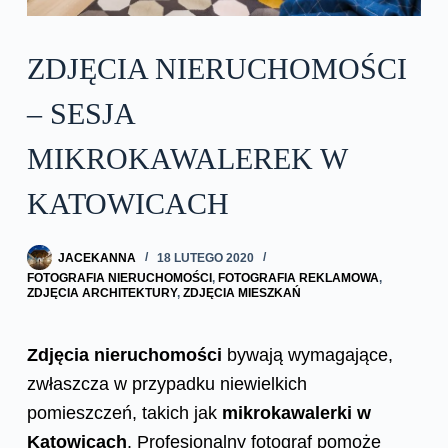
ZDJĘCIA NIERUCHOMOŚCI
– SESJA
MIKROKAWALEREK W
KATOWICACH
JACEKANNA
18 LUTEGO 2020
FOTOGRAFIA NIERUCHOMOŚCI
,
FOTOGRAFIA REKLAMOWA
,
ZDJĘCIA ARCHITEKTURY
,
ZDJĘCIA MIESZKAŃ
Zdjęcia nieruchomości
bywają wymagające,
zwłaszcza w przypadku niewielkich
pomieszczeń, takich jak
mikrokawalerki w
Katowicach
. Profesjonalny fotograf pomoże