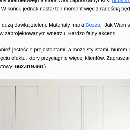
ony internetowej(na którą Was zapraszamy! Klik:
https://
. W końcu jednak nastał ten moment więc z radością będz
 dużą dawką zieleni. Materiały marki
Bozza
. Jak Wam s
 w zaprojektowanym wnętrzu. Bardzo fajny akcent!
wnież jesteście projektantami, a może stylistami, biure
iu efektu, który przyciągnie więcej klientów. Zaprasza
aktowy:
662.019.661
)