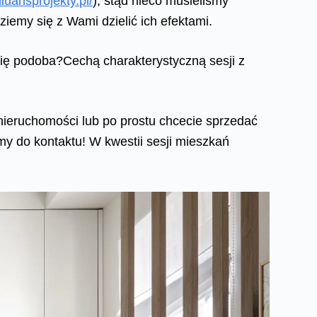
niuansprojekty.pl/
), stąd nieco musieliśmy
iemy się z Wami dzielić ich efektami.
ię podoba?Cechą charakterystyczną sesji z
m nieruchomości lub po prostu chcecie sprzedać
my do kontaktu! W kwestii sesji mieszkań