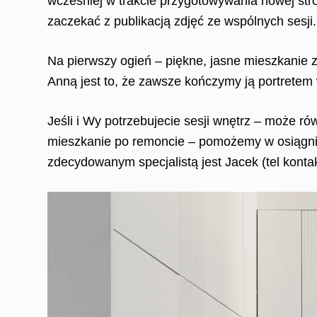
wcześniej w trakcie przygotowywania nowej str
zaczekać z publikacją zdjęć ze wspólnych sesji
Na pierwszy ogień – piękne, jasne mieszkanie z
Anną jest to, że zawsze kończymy ją portretem
Jeśli i Wy potrzebujecie sesji wnętrz – może ró
mieszkanie po remoncie – pomożemy w osiągnięc
zdecydowanym specjalistą jest Jacek (tel kont