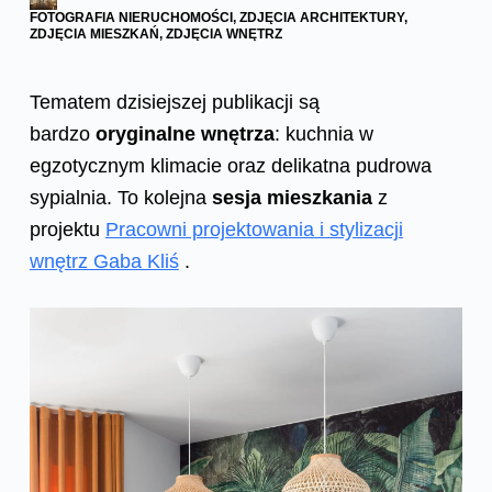
FOTOGRAFIA NIERUCHOMOŚCI
,
ZDJĘCIA ARCHITEKTURY
,
ZDJĘCIA MIESZKAŃ
,
ZDJĘCIA WNĘTRZ
Tematem dzisiejszej publikacji są
bardzo
oryginalne wnętrza
: kuchnia w
egzotycznym klimacie oraz delikatna pudrowa
sypialnia. To kolejna
sesja mieszkania
z
projektu
Pracowni projektowania i stylizacji
wnętrz Gaba Kliś
.