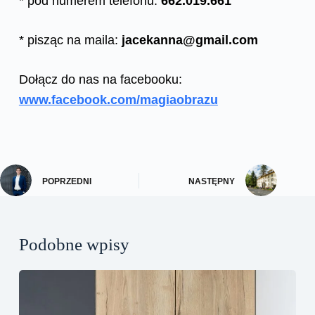
* pod numerem telefonu:
662.019.661
* pisząc na maila:
jacekanna@gmail.com
Dołącz do nas na facebooku:
www.facebook.com/magiaobrazu
POPRZEDNI
NASTĘPNY
Podobne wpisy