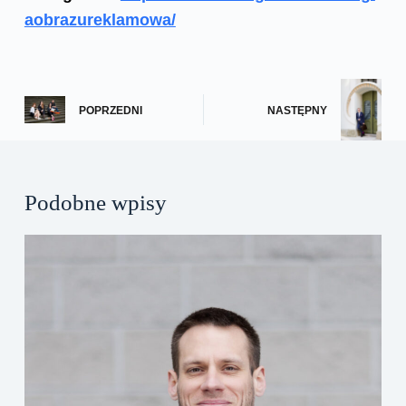
aobrazureklamowa/
POPRZEDNI
NASTĘPNY
Podobne wpisy