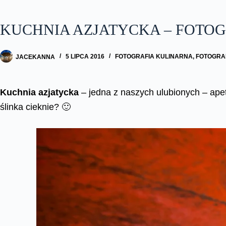
KUCHNIA AZJATYCKA – FOTO
JACEKANNA
5 LIPCA 2016
FOTOGRAFIA KULINARNA
,
FOTOGRA
Kuchnia azjatycka
– jedna z naszych ulubionych – ape
ślinka cieknie? 🙂