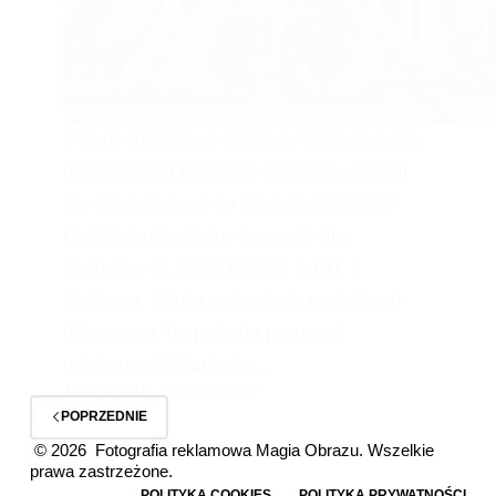
Powoli ruszamy z blogiem 🙂 Zaczynając
od starszych realizacji będziemy starali
się aktualizować go jak najczęściej 🙂
Dzisiaj zapraszamy na sesję dla
zespołów FLESZ DANCE & BIT z
Krakowa. Warto wybrać się na koncert
dziewczyn, bo potrafią poruszyć
publiczność! Zarówno…
JACEKANNA
5 LIPCA 2015
POPRZEDNIE
© 2026 Fotografia reklamowa Magia Obrazu. Wszelkie
prawa zastrzeżone.
POLITYKA COOKIES
POLITYKA PRYWATNOŚCI